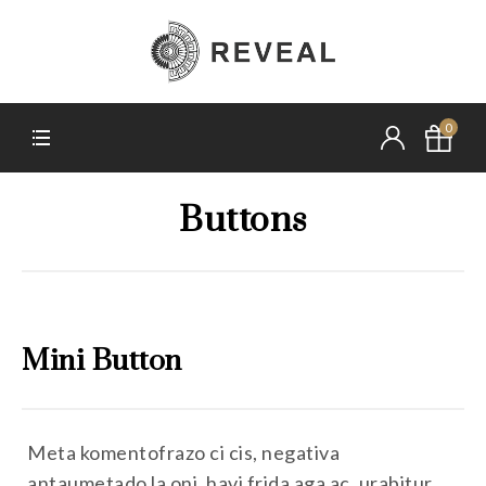
0
Buttons
Mini Button
Meta komentofrazo ci cis, negativa
antaumetado la oni, havi frida aga ac. urabitur